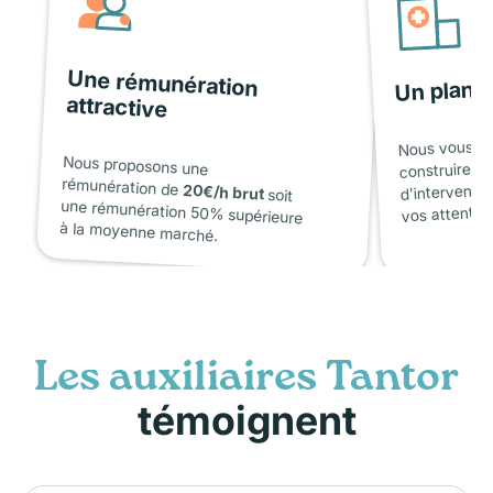
Une rémunération
Un plann
attractive
Nous vous a
construire a
Nous proposons une
d'interventi
rémunération de
20€/h brut
soit
une rémunération 50% supérieure
vos attentes
à la moyenne marché.
Les auxiliaires Tantor
témoignent