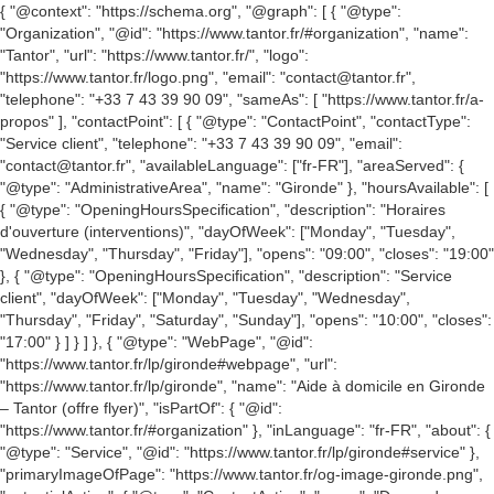
{ "@context": "https://schema.org", "@graph": [ { "@type":
"Organization", "@id": "https://www.tantor.fr/#organization", "name":
"Tantor", "url": "https://www.tantor.fr/", "logo":
"https://www.tantor.fr/logo.png", "email": "contact@tantor.fr",
"telephone": "+33 7 43 39 90 09", "sameAs": [ "https://www.tantor.fr/a-
propos" ], "contactPoint": [ { "@type": "ContactPoint", "contactType":
"Service client", "telephone": "+33 7 43 39 90 09", "email":
"contact@tantor.fr", "availableLanguage": ["fr-FR"], "areaServed": {
"@type": "AdministrativeArea", "name": "Gironde" }, "hoursAvailable": [
{ "@type": "OpeningHoursSpecification", "description": "Horaires
d'ouverture (interventions)", "dayOfWeek": ["Monday", "Tuesday",
"Wednesday", "Thursday", "Friday"], "opens": "09:00", "closes": "19:00"
}, { "@type": "OpeningHoursSpecification", "description": "Service
client", "dayOfWeek": ["Monday", "Tuesday", "Wednesday",
"Thursday", "Friday", "Saturday", "Sunday"], "opens": "10:00", "closes":
"17:00" } ] } ] }, { "@type": "WebPage", "@id":
"https://www.tantor.fr/lp/gironde#webpage", "url":
"https://www.tantor.fr/lp/gironde", "name": "Aide à domicile en Gironde
– Tantor (offre flyer)", "isPartOf": { "@id":
"https://www.tantor.fr/#organization" }, "inLanguage": "fr-FR", "about": {
"@type": "Service", "@id": "https://www.tantor.fr/lp/gironde#service" },
"primaryImageOfPage": "https://www.tantor.fr/og-image-gironde.png",