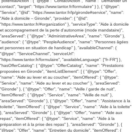
"potentialAction": { "@type": "ContactAction", "name": "Demander un
contact", "target": "https://www.tantor.fr/formulaire" } }, { "@type":
"Service", "@id": "https://www.tantor.fr/lp/gironde#service", "name":
"Aide à domicile – Gironde", "provider": { "@id":
"https://www.tantor.fr/#organization" }, "serviceType": "Aide à domicile
et accompagnement de la perte d’autonomie (mode mandataire)",
"areaServed": { "@type": "AdministrativeArea", "name": "Gironde" },
"audience": { "@type": "PeopleAudience", "name": "Personnes âgées
et personnes en situation de handicap" }, "availableChannel": {
"@type": "ServiceChannel", "serviceUrl":
"https://www.tantor.fr/formulaire", "availableLanguage": ["fr-FR"] },
"hasOfferCatalog": { "@type": "OfferCatalog", "name": "Prestations
proposées en Gironde", "itemListElement": [ { "@type": "Offer",
"name": "Aide au lever et au coucher", "itemOffered": { "@type":
"Service", "name": "Aide au lever et au coucher" }, "areaServed":
"Gironde" }, { "@type": "Offer", "name": "Veille / garde de nuit",
"itemOffered": { "@type": "Service", "name": "Veille de nuit" },
"areaServed": "Gironde" }, { "@type": "Offer", "name": "Assistance à la
toilette", "itemOffered": { "@type": "Service", "name": "Aide à la toilette"
}, "areaServed": "Gironde" }, { "@type": "Offer", "name": "Aide aux
repas", "itemOffered": { "@type": "Service", "name": "Aide à la
préparation et à la prise des repas" }, "areaServed": "Gironde" }, {
"@type": "Offer", "name": "Entretien du domicile", "itemOffered": {