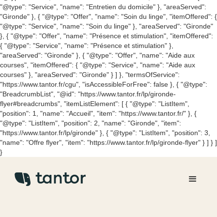
"@type": "Service", "name": "Entretien du domicile" }, "areaServed":
"Gironde" }, { "@type": "Offer", "name": "Soin du linge", "itemOffered": {
"@type": "Service", "name": "Soin du linge" }, "areaServed": "Gironde"
}, { "@type": "Offer", "name": "Présence et stimulation", "itemOffered":
{ "@type": "Service", "name": "Présence et stimulation" },
"areaServed": "Gironde" }, { "@type": "Offer", "name": "Aide aux
courses", "itemOffered": { "@type": "Service", "name": "Aide aux
courses" }, "areaServed": "Gironde" } ] }, "termsOfService":
"https://www.tantor.fr/cgu", "isAccessibleForFree": false }, { "@type":
"BreadcrumbList", "@id": "https://www.tantor.fr/lp/gironde-
flyer#breadcrumbs", "itemListElement": [ { "@type": "ListItem",
"position": 1, "name": "Accueil", "item": "https://www.tantor.fr/" }, {
"@type": "ListItem", "position": 2, "name": "Gironde", "item":
"https://www.tantor.fr/lp/gironde" }, { "@type": "ListItem", "position": 3,
"name": "Offre flyer", "item": "https://www.tantor.fr/lp/gironde-flyer" } ] } ]
}