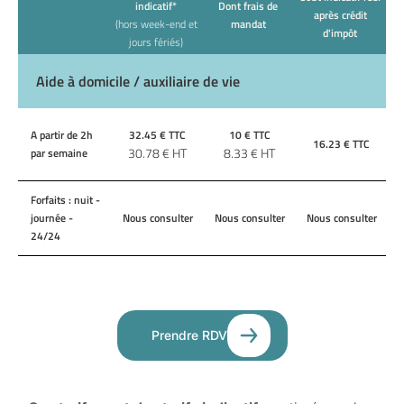
indicatif*
Dont frais de
après crédit
(hors week-end et
mandat
d'impôt
jours fériés)
Aide à domicile / auxiliaire de vie
A partir de 2h
32.45
€ TTC
10
€ TTC
16.23
€ TTC
30.78
€ HT
8.33
€ HT
par semaine
Forfaits : nuit -
journée -
Nous consulter
Nous consulter
Nous consulter
24/24
Prendre RDV