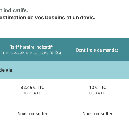
 indicatifs.
stimation de vos besoins et un devis.
Tarif horaire indicatif*
Dont frais de mandat
(hors week-end et jours fériés)
de vie
32.45
€ TTC
10
€ TTC
30.78
€ HT
8.33
€ HT
Nous consulter
Nous consulter