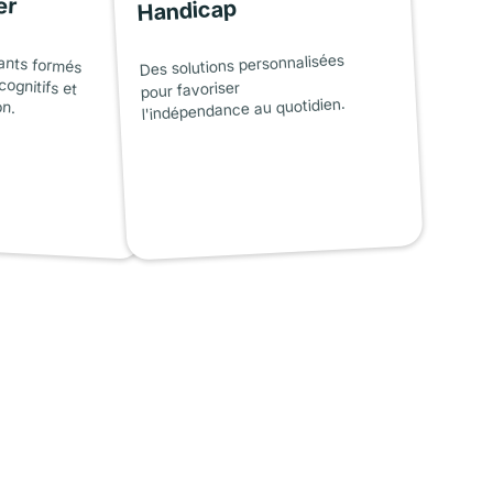
er
Handicap
ants formés
cognitifs et
Des solutions personnalisées
pour favoriser
on.
l'indépendance au quotidien.