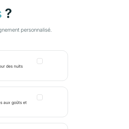
?
s
gnement personnalisé.
our des nuits
és aux goûts et