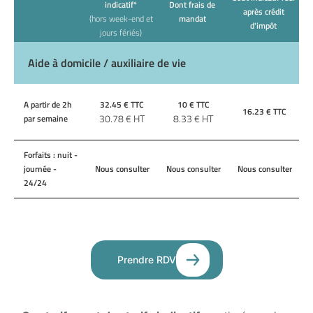
indicatif*
Dont frais de
après crédit
(hors week-end et
mandat
d'impôt
jours fériés)
Aide à domicile / auxiliaire de vie
A partir de 2h
32.45
€ TTC
10
€ TTC
16.23
€ TTC
30.78
€ HT
8.33
€ HT
par semaine
Forfaits : nuit -
journée -
Nous consulter
Nous consulter
Nous consulter
24/24
Prendre RDV