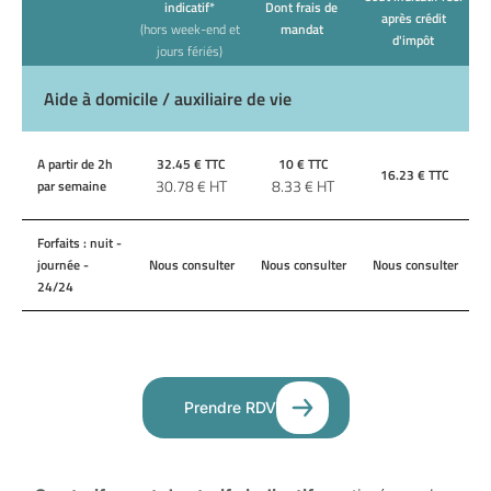
indicatif*
Dont frais de
après crédit
(hors week-end et
mandat
d'impôt
jours fériés)
Aide à domicile / auxiliaire de vie
A partir de 2h
32.45
€ TTC
10
€ TTC
16.23
€ TTC
30.78
€ HT
8.33
€ HT
par semaine
Forfaits : nuit -
journée -
Nous consulter
Nous consulter
Nous consulter
24/24
Prendre RDV