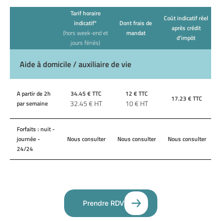
Tarif horaire
Coût indicatif réel
indicatif*
Dont frais de
après crédit
(hors week-end et
mandat
d'impôt
jours fériés)
Aide à domicile / auxiliaire de vie
A partir de 2h
34.45
€ TTC
12
€ TTC
17.23
€ TTC
32.45
€ HT
10
€ HT
par semaine
Forfaits : nuit -
journée -
Nous consulter
Nous consulter
Nous consulter
24/24
Prendre RDV