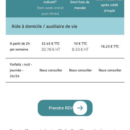
indicatif*
Dont frais de
après crédit
(hors week-end et
mandat
d'impôt
jours fériés)
Aide à domicile / auxiliaire de vie
A partir de 2h
32.45
€ TTC
10
€ TTC
16.23
€ TTC
30.78
€ HT
8.33
€ HT
par semaine
Forfaits : nuit -
journée -
Nous consulter
Nous consulter
Nous consulter
24/24
Prendre RDV