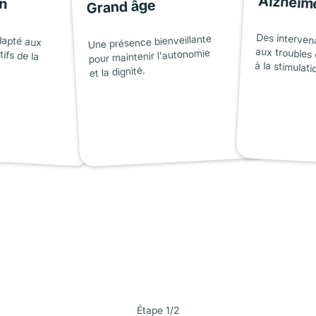
on
Alzheim
Grand âge
dapté aux
tifs de la
Des interven
aux troubles 
Une présence bienveillante
pour maintenir l'autonomie
à la stimulati
et la dignité.
Étape 1/2