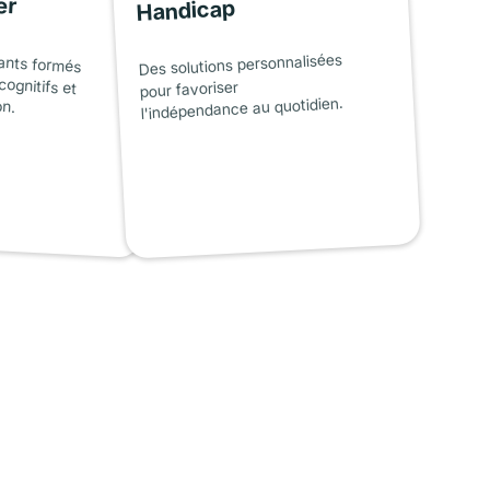
er
Handicap
ants formés
cognitifs et
Des solutions personnalisées
pour favoriser
on.
l'indépendance au quotidien.