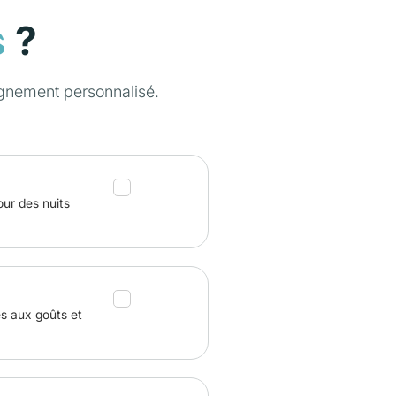
?
s
gnement personnalisé.
our des nuits
és aux goûts et