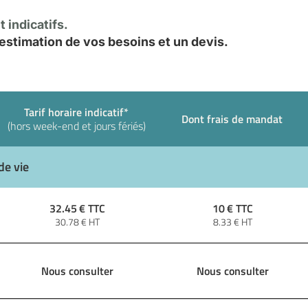
 indicatifs.
stimation de vos besoins et un devis.
Tarif horaire indicatif*
Dont frais de mandat
(hors week-end et jours fériés)
de vie
32.45
€ TTC
10
€ TTC
30.78
€ HT
8.33
€ HT
Nous consulter
Nous consulter