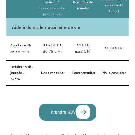
indicatif*
Dont frais de
après crédit
(hors week-end et
mandat
d'impôt
jours fériés)
Aide à domicile / auxiliaire de vie
A partir de 2h
32.45
€ TTC
10
€ TTC
16.23
€ TTC
30.78
€ HT
8.33
€ HT
par semaine
Forfaits : nuit -
journée -
Nous consulter
Nous consulter
Nous consulter
24/24
Prendre RDV