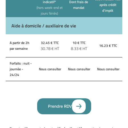
indicatif*
Dont frais de
après crédit
(hors week-end et
mandat
d'impôt
jours fériés)
Aide à domicile / auxiliaire de vie
A partir de 2h
32.45
€ TTC
10
€ TTC
16.23
€ TTC
30.78
€ HT
8.33
€ HT
par semaine
Forfaits : nuit -
journée -
Nous consulter
Nous consulter
Nous consulter
24/24
Prendre RDV