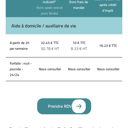
indicatif*
Dont frais de
après crédit
(hors week-end et
mandat
d'impôt
jours fériés)
Aide à domicile / auxiliaire de vie
A partir de 2h
32.45
€ TTC
10
€ TTC
16.23
€ TTC
30.78
€ HT
8.33
€ HT
par semaine
Forfaits : nuit -
journée -
Nous consulter
Nous consulter
Nous consulter
24/24
Prendre RDV