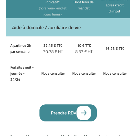
indicatif*
Dont frais de
après crédit
(hors week-end et
mandat
d'impôt
jours fériés)
Aide à domicile / auxiliaire de vie
A partir de 2h
32.45
€ TTC
10
€ TTC
16.23
€ TTC
30.78
€ HT
8.33
€ HT
par semaine
Forfaits : nuit -
journée -
Nous consulter
Nous consulter
Nous consulter
24/24
Prendre RDV