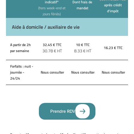
indicatif*
Dont frais de
après crédit
(hors week-end et
mandat
d'impôt
jours fériés)
Aide à domicile / auxiliaire de vie
A partir de 2h
32.45
€ TTC
10
€ TTC
16.23
€ TTC
30.78
€ HT
8.33
€ HT
par semaine
Forfaits : nuit -
journée -
Nous consulter
Nous consulter
Nous consulter
24/24
Prendre RDV