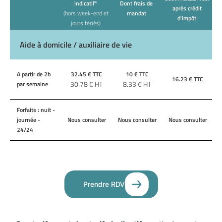
indicatif*
Dont frais de
après crédit
(hors week-end et
mandat
d'impôt
jours fériés)
Aide à domicile / auxiliaire de vie
A partir de 2h
32.45
€ TTC
10
€ TTC
16.23
€ TTC
30.78
€ HT
8.33
€ HT
par semaine
Forfaits : nuit -
journée -
Nous consulter
Nous consulter
Nous consulter
24/24
Prendre RDV