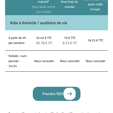
indicatif*
Dont frais de
après crédit
(hors week-end et
mandat
d'impôt
jours fériés)
Aide à domicile / auxiliaire de vie
A partir de 2h
32.45
€ TTC
10
€ TTC
16.23
€ TTC
30.78
€ HT
8.33
€ HT
par semaine
Forfaits : nuit -
journée -
Nous consulter
Nous consulter
Nous consulter
24/24
Prendre RDV