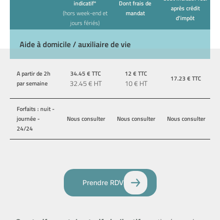
indicatif*
Dont frais de
après crédit
(hors week-end et
mandat
d'impôt
jours fériés)
Aide à domicile / auxiliaire de vie
A partir de 2h
34.45
€ TTC
12
€ TTC
17.23
€ TTC
32.45
€ HT
10
€ HT
par semaine
Forfaits : nuit -
journée -
Nous consulter
Nous consulter
Nous consulter
24/24
Prendre RDV