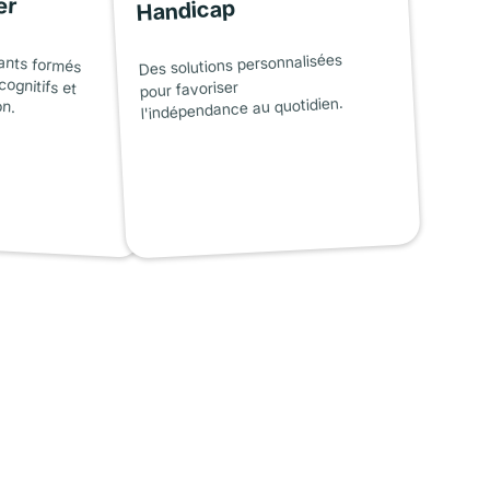
er
Handicap
ants formés
cognitifs et
Des solutions personnalisées
pour favoriser
on.
l'indépendance au quotidien.