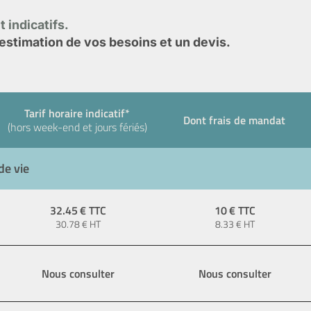
 indicatifs.
stimation de vos besoins et un devis.
Tarif horaire indicatif*
Dont frais de mandat
(hors week-end et jours fériés)
de vie
32.45
€ TTC
10
€ TTC
30.78
€ HT
8.33
€ HT
Nous consulter
Nous consulter