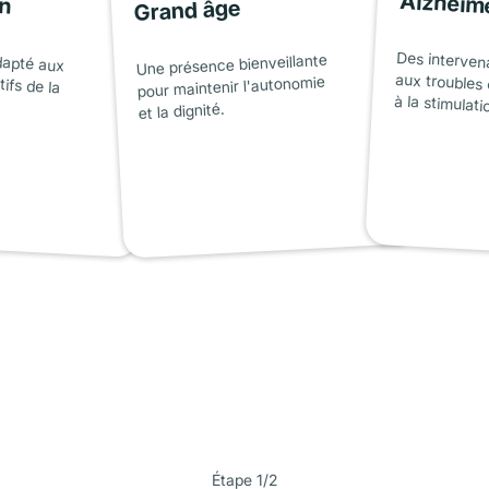
on
Alzheim
Grand âge
dapté aux
tifs de la
Des interven
aux troubles 
Une présence bienveillante
pour maintenir l'autonomie
à la stimulati
et la dignité.
Étape 1/2