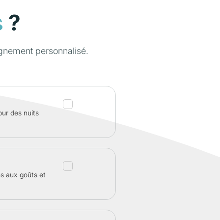
?
s
gnement personnalisé.
our des nuits
és aux goûts et