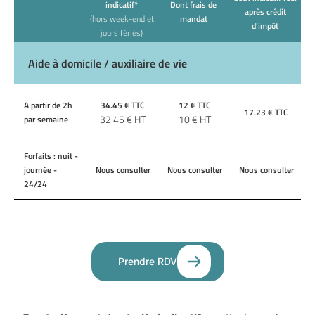
indicatif*
Dont frais de
après crédit
(hors week-end et
mandat
d'impôt
jours fériés)
Aide à domicile / auxiliaire de vie
A partir de 2h
34.45
€ TTC
12
€ TTC
17.23
€ TTC
32.45
€ HT
10
€ HT
par semaine
Forfaits : nuit -
journée -
Nous consulter
Nous consulter
Nous consulter
24/24
Prendre RDV