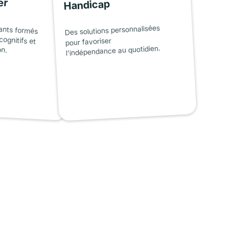
er
Handicap
ants formés
cognitifs et
Des solutions personnalisées
pour favoriser
on.
l'indépendance au quotidien.