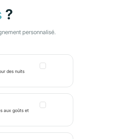
?
s
gnement personnalisé.
our des nuits
és aux goûts et