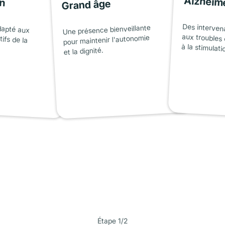
on
Alzheim
Grand âge
dapté aux
tifs de la
Des interven
aux troubles 
Une présence bienveillante
pour maintenir l'autonomie
à la stimulati
et la dignité.
Étape 1/2