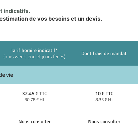
 indicatifs.
stimation de vos besoins et un devis.
Tarif horaire indicatif*
Dont frais de mandat
(hors week-end et jours fériés)
de vie
32.45
€ TTC
10
€ TTC
30.78
€ HT
8.33
€ HT
Nous consulter
Nous consulter