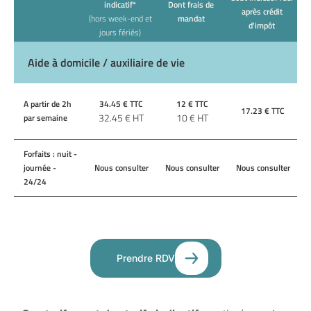
indicatif*
Dont frais de
après crédit
(hors week-end et
mandat
d'impôt
jours fériés)
Aide à domicile / auxiliaire de vie
A partir de 2h
34.45
€ TTC
12
€ TTC
17.23
€ TTC
32.45
€ HT
10
€ HT
par semaine
Forfaits : nuit -
journée -
Nous consulter
Nous consulter
Nous consulter
24/24
Prendre RDV