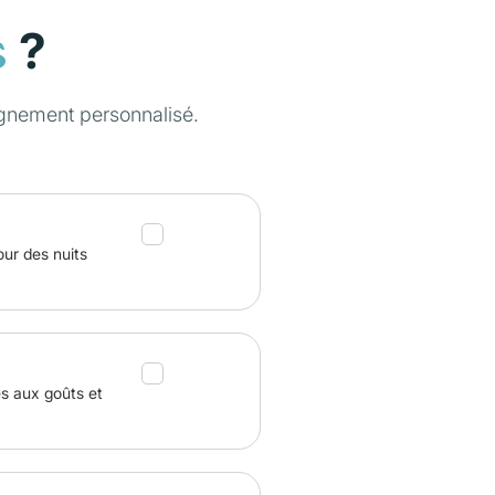
?
s
gnement personnalisé.
our des nuits
és aux goûts et