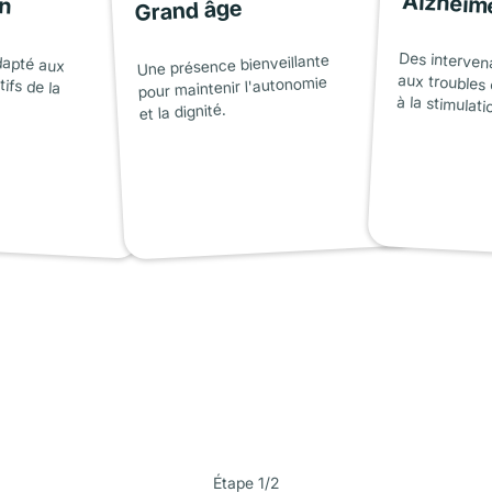
on
Alzheim
Grand âge
dapté aux
tifs de la
Des interven
aux troubles 
Une présence bienveillante
pour maintenir l'autonomie
à la stimulati
et la dignité.
Étape 1/2