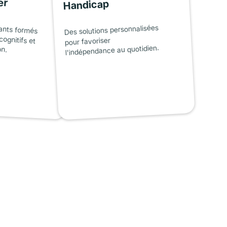
er
Handicap
ants formés
cognitifs et
Des solutions personnalisées
pour favoriser
on.
l'indépendance au quotidien.