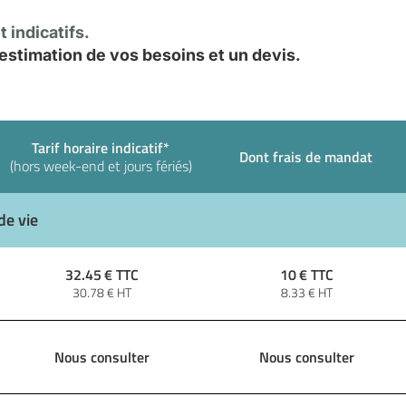
 indicatifs.
stimation de vos besoins et un devis.
Tarif horaire indicatif*
Dont frais de mandat
(hors week-end et jours fériés)
de vie
32.45
€ TTC
10
€ TTC
30.78
€ HT
8.33
€ HT
Nous consulter
Nous consulter