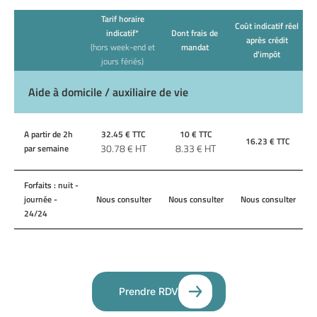
Tarif horaire
Coût indicatif réel
indicatif*
Dont frais de
après crédit
(hors week-end et
mandat
d'impôt
jours fériés)
Aide à domicile / auxiliaire de vie
A partir de 2h
32.45
€ TTC
10
€ TTC
16.23
€ TTC
30.78
€ HT
8.33
€ HT
par semaine
Forfaits : nuit -
journée -
Nous consulter
Nous consulter
Nous consulter
24/24
Prendre RDV