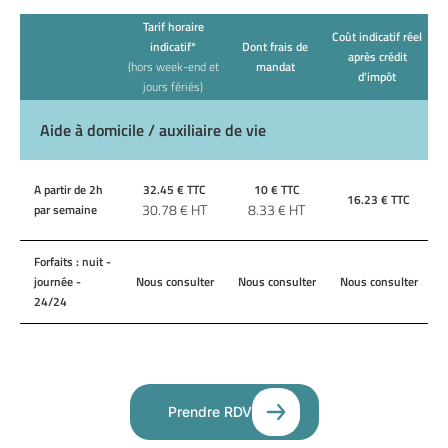
Tarif horaire
Coût indicatif réel
indicatif*
Dont frais de
après crédit
(hors week-end et
mandat
d'impôt
jours fériés)
Aide à domicile / auxiliaire de vie
A partir de 2h
32.45
€ TTC
10
€ TTC
16.23
€ TTC
30.78
€ HT
8.33
€ HT
par semaine
Forfaits : nuit -
journée -
Nous consulter
Nous consulter
Nous consulter
24/24
Prendre RDV