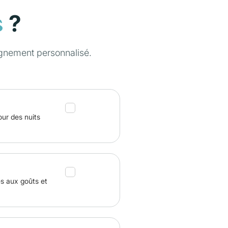
?
s
gnement personnalisé.
our des nuits
és aux goûts et