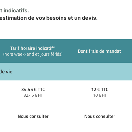
 indicatifs.
stimation de vos besoins et un devis.
Tarif horaire indicatif*
Dont frais de mandat
(hors week-end et jours fériés)
de vie
34.45
€ TTC
12
€ TTC
32.45
€ HT
10
€ HT
Nous consulter
Nous consulter