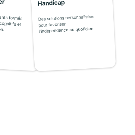
er
Handicap
ants formés
cognitifs et
Des solutions personnalisées
pour favoriser
on.
l'indépendance au quotidien.