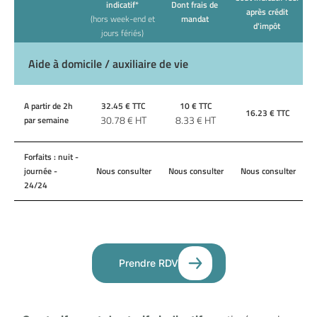
indicatif*
Dont frais de
après crédit
(hors week-end et
mandat
d'impôt
jours fériés)
Aide à domicile / auxiliaire de vie
A partir de 2h
32.45
€ TTC
10
€ TTC
16.23
€ TTC
30.78
€ HT
8.33
€ HT
par semaine
Forfaits : nuit -
journée -
Nous consulter
Nous consulter
Nous consulter
24/24
Prendre RDV