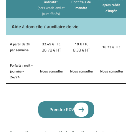
indicatif*
Dont frais de
après crédit
(hors week-end et
mandat
d'impôt
jours fériés)
Aide à domicile / auxiliaire de vie
A partir de 2h
32.45
€ TTC
10
€ TTC
16.23
€ TTC
30.78
€ HT
8.33
€ HT
par semaine
Forfaits : nuit -
journée -
Nous consulter
Nous consulter
Nous consulter
24/24
Prendre RDV