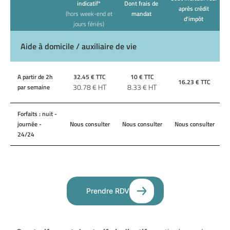
indicatif*
Dont frais de
après crédit
(hors week-end et
mandat
d'impôt
jours fériés)
Aide à domicile / auxiliaire de vie
A partir de 2h
32.45
€ TTC
10
€ TTC
16.23
€ TTC
30.78
€ HT
8.33
€ HT
par semaine
Forfaits : nuit -
journée -
Nous consulter
Nous consulter
Nous consulter
24/24
Prendre RDV