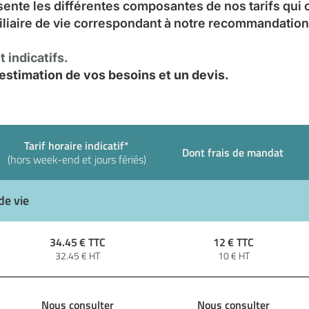
sente les différentes composantes de nos tarifs qui
iliaire de vie correspondant à notre recommandation
 indicatifs.
stimation de vos besoins et un devis.
Tarif horaire indicatif*
Dont frais de mandat
(hors week-end et jours fériés)
de vie
34.45
€ TTC
12
€ TTC
32.45
€ HT
10
€ HT
Nous consulter
Nous consulter