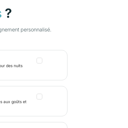
?
s
gnement personnalisé.
our des nuits
és aux goûts et