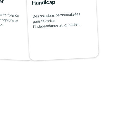
er
Handicap
ants formés
cognitifs et
Des solutions personnalisées
pour favoriser
on.
l'indépendance au quotidien.