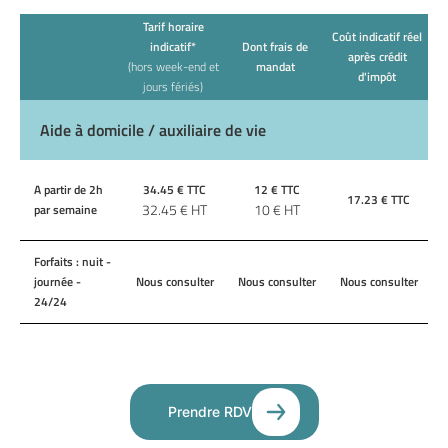
Tarif horaire
Coût indicatif réel
indicatif*
Dont frais de
après crédit
(hors week-end et
mandat
d'impôt
jours fériés)
Aide à domicile / auxiliaire de vie
A partir de 2h
34.45
€ TTC
12
€ TTC
17.23
€ TTC
32.45
€ HT
10
€ HT
par semaine
Forfaits : nuit -
journée -
Nous consulter
Nous consulter
Nous consulter
24/24
Prendre RDV