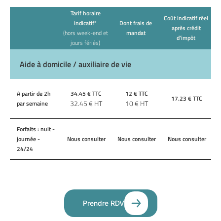
Tarif horaire
Coût indicatif réel
indicatif*
Dont frais de
après crédit
(hors week-end et
mandat
d'impôt
jours fériés)
Aide à domicile / auxiliaire de vie
A partir de 2h
34.45
€ TTC
12
€ TTC
17.23
€ TTC
32.45
€ HT
10
€ HT
par semaine
Forfaits : nuit -
journée -
Nous consulter
Nous consulter
Nous consulter
24/24
Prendre RDV