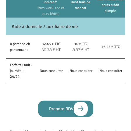
indicatif*
Dont frais de
après crédit
(hors week-end et
mandat
d'impôt
jours fériés)
Aide à domicile / auxiliaire de vie
A partir de 2h
32.45
€ TTC
10
€ TTC
16.23
€ TTC
30.78
€ HT
8.33
€ HT
par semaine
Forfaits : nuit -
journée -
Nous consulter
Nous consulter
Nous consulter
24/24
Prendre RDV