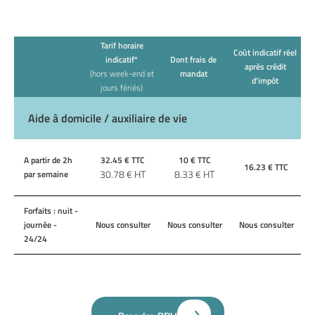
Tarif horaire
Coût indicatif réel
indicatif*
Dont frais de
après crédit
(hors week-end et
mandat
d'impôt
jours fériés)
Aide à domicile / auxiliaire de vie
A partir de 2h
32.45
€ TTC
10
€ TTC
16.23
€ TTC
30.78
€ HT
8.33
€ HT
par semaine
Forfaits : nuit -
journée -
Nous consulter
Nous consulter
Nous consulter
24/24