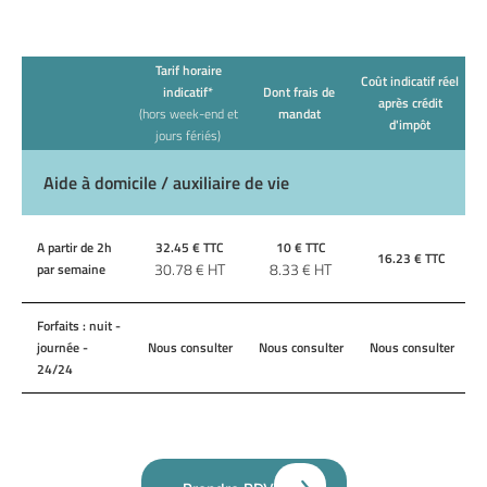
Tarif horaire
Coût indicatif réel
indicatif*
Dont frais de
après crédit
(hors week-end et
mandat
d'impôt
jours fériés)
Aide à domicile / auxiliaire de vie
A partir de 2h
32.45
€ TTC
10
€ TTC
16.23
€ TTC
30.78
€ HT
8.33
€ HT
par semaine
Forfaits : nuit -
journée -
Nous consulter
Nous consulter
Nous consulter
24/24