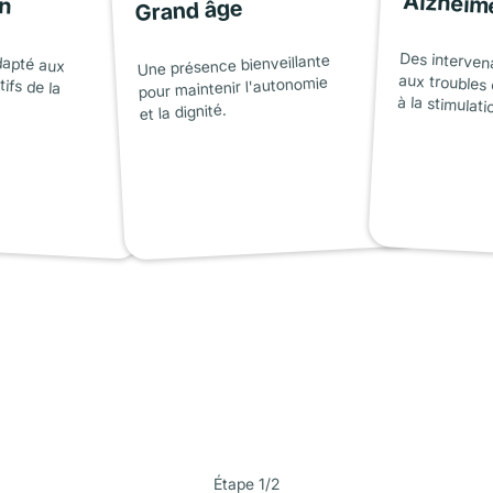
on
Alzheim
Grand âge
dapté aux
tifs de la
Des interven
aux troubles 
Une présence bienveillante
pour maintenir l'autonomie
à la stimulati
et la dignité.
Étape 1/2