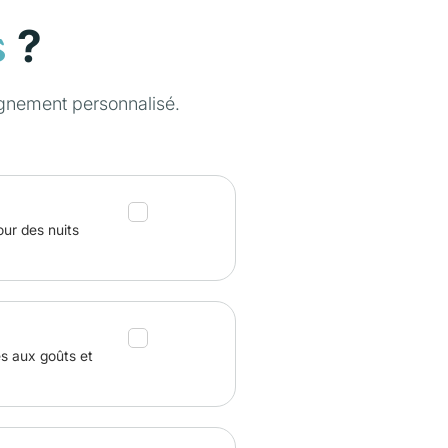
?
s
gnement personnalisé.
our des nuits
és aux goûts et