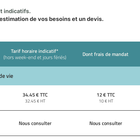
 indicatifs.
stimation de vos besoins et un devis.
Tarif horaire indicatif*
Dont frais de mandat
(hors week-end et jours fériés)
de vie
34.45
€ TTC
12
€ TTC
32.45
€ HT
10
€ HT
Nous consulter
Nous consulter