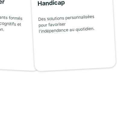
er
Handicap
ants formés
cognitifs et
Des solutions personnalisées
pour favoriser
on.
l'indépendance au quotidien.