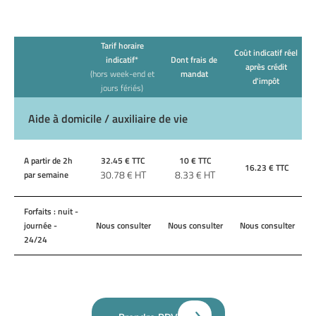
Tarif horaire
Coût indicatif réel
indicatif*
Dont frais de
après crédit
(hors week-end et
mandat
d'impôt
jours fériés)
Aide à domicile / auxiliaire de vie
A partir de 2h
32.45
€ TTC
10
€ TTC
16.23
€ TTC
30.78
€ HT
8.33
€ HT
par semaine
Forfaits : nuit -
journée -
Nous consulter
Nous consulter
Nous consulter
24/24