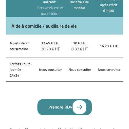
indicatif*
Dont frais de
après crédit
(hors week-end et
mandat
d'impôt
jours fériés)
Aide à domicile / auxiliaire de vie
A partir de 2h
32.45
€ TTC
10
€ TTC
16.23
€ TTC
30.78
€ HT
8.33
€ HT
par semaine
Forfaits : nuit -
journée -
Nous consulter
Nous consulter
Nous consulter
24/24
Prendre RDV