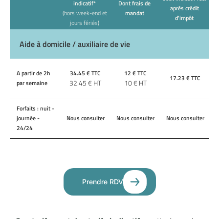
indicatif*
Dont frais de
après crédit
(hors week-end et
mandat
d'impôt
jours fériés)
Aide à domicile / auxiliaire de vie
A partir de 2h
34.45
€ TTC
12
€ TTC
17.23
€ TTC
32.45
€ HT
10
€ HT
par semaine
Forfaits : nuit -
journée -
Nous consulter
Nous consulter
Nous consulter
24/24
Prendre RDV