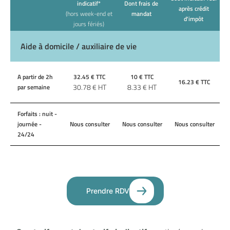
indicatif*
Dont frais de
après crédit
(hors week-end et
mandat
d'impôt
jours fériés)
Aide à domicile / auxiliaire de vie
A partir de 2h
32.45
€ TTC
10
€ TTC
16.23
€ TTC
30.78
€ HT
8.33
€ HT
par semaine
Forfaits : nuit -
journée -
Nous consulter
Nous consulter
Nous consulter
24/24
Prendre RDV