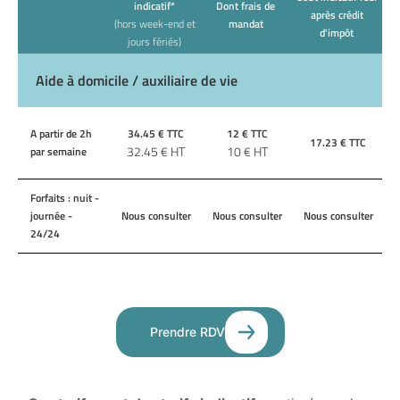
indicatif*
Dont frais de
après crédit
(hors week-end et
mandat
d'impôt
jours fériés)
Aide à domicile / auxiliaire de vie
A partir de 2h
34.45
€ TTC
12
€ TTC
17.23
€ TTC
32.45
€ HT
10
€ HT
par semaine
Forfaits : nuit -
journée -
Nous consulter
Nous consulter
Nous consulter
24/24
Prendre RDV