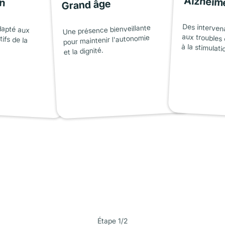
on
Alzheim
Grand âge
dapté aux
tifs de la
Des interven
aux troubles 
Une présence bienveillante
pour maintenir l'autonomie
à la stimulati
et la dignité.
Étape 1/2