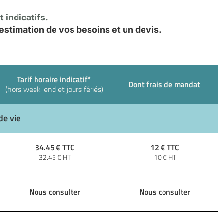
 indicatifs.
stimation de vos besoins et un devis.
Tarif horaire indicatif*
Dont frais de mandat
(hors week-end et jours fériés)
de vie
34.45
€ TTC
12
€ TTC
32.45
€ HT
10
€ HT
Nous consulter
Nous consulter