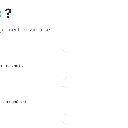
?
s
gnement personnalisé.
our des nuits
és aux goûts et