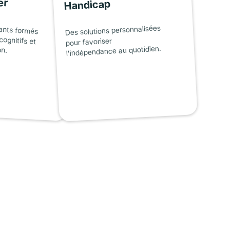
er
Handicap
ants formés
cognitifs et
Des solutions personnalisées
pour favoriser
on.
l'indépendance au quotidien.