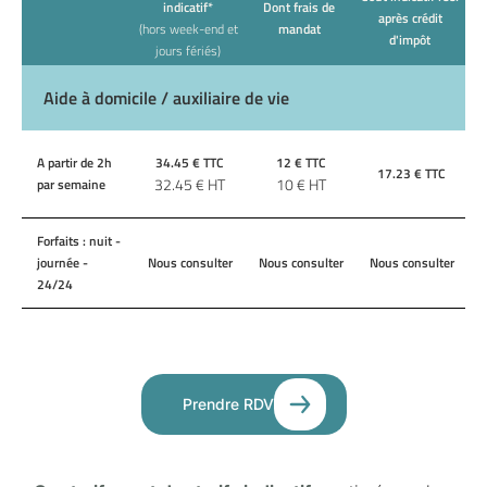
indicatif*
Dont frais de
après crédit
(hors week-end et
mandat
d'impôt
jours fériés)
Aide à domicile / auxiliaire de vie
A partir de 2h
34.45
€ TTC
12
€ TTC
17.23
€ TTC
32.45
€ HT
10
€ HT
par semaine
Forfaits : nuit -
journée -
Nous consulter
Nous consulter
Nous consulter
24/24
Prendre RDV