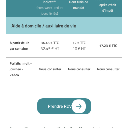
indicatif*
Dont frais de
après crédit
(hors week-end et
mandat
d'impôt
jours fériés)
Aide à domicile / auxiliaire de vie
A partir de 2h
34.45
€ TTC
12
€ TTC
17.23
€ TTC
32.45
€ HT
10
€ HT
par semaine
Forfaits : nuit -
journée -
Nous consulter
Nous consulter
Nous consulter
24/24
Prendre RDV