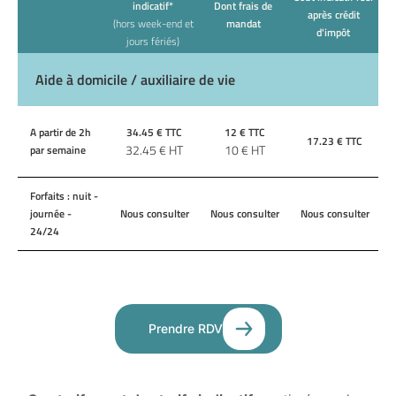
indicatif*
Dont frais de
après crédit
(hors week-end et
mandat
d'impôt
jours fériés)
Aide à domicile / auxiliaire de vie
A partir de 2h
34.45
€ TTC
12
€ TTC
17.23
€ TTC
32.45
€ HT
10
€ HT
par semaine
Forfaits : nuit -
journée -
Nous consulter
Nous consulter
Nous consulter
24/24
Prendre RDV