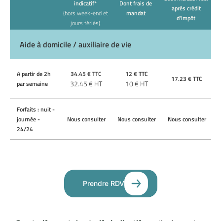
indicatif*
Dont frais de
après crédit
(hors week-end et
mandat
d'impôt
jours fériés)
Aide à domicile / auxiliaire de vie
A partir de 2h
34.45
€ TTC
12
€ TTC
17.23
€ TTC
32.45
€ HT
10
€ HT
par semaine
Forfaits : nuit -
journée -
Nous consulter
Nous consulter
Nous consulter
24/24
Prendre RDV