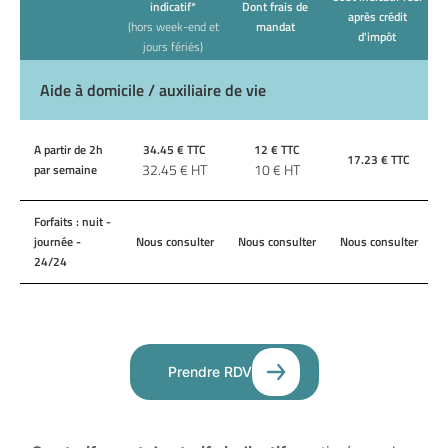
indicatif*
Dont frais de
après crédit
(hors week-end et
mandat
d'impôt
jours fériés)
Aide à domicile / auxiliaire de vie
A partir de 2h
34.45
€ TTC
12
€ TTC
17.23
€ TTC
32.45
€ HT
10
€ HT
par semaine
Forfaits : nuit -
journée -
Nous consulter
Nous consulter
Nous consulter
24/24
Prendre RDV