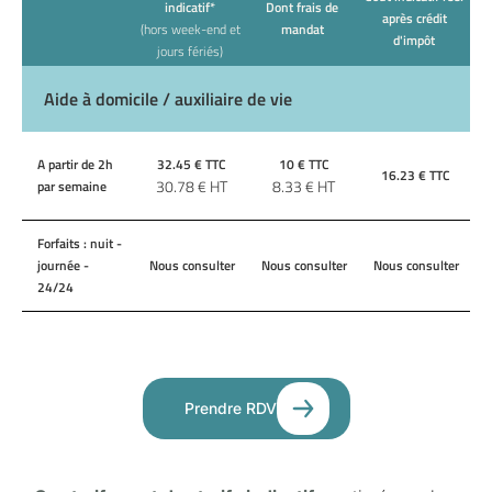
indicatif*
Dont frais de
après crédit
(hors week-end et
mandat
d'impôt
jours fériés)
Aide à domicile / auxiliaire de vie
A partir de 2h
32.45
€ TTC
10
€ TTC
16.23
€ TTC
30.78
€ HT
8.33
€ HT
par semaine
Forfaits : nuit -
journée -
Nous consulter
Nous consulter
Nous consulter
24/24
Prendre RDV