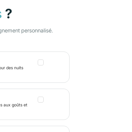
?
s
gnement personnalisé.
our des nuits
és aux goûts et