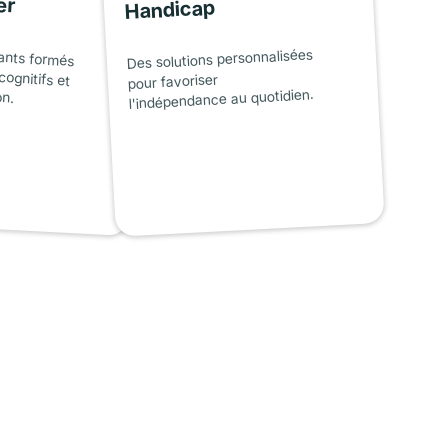
er
Handicap
ants formés
cognitifs et
Des solutions personnalisées
pour favoriser
on.
l'indépendance au quotidien.