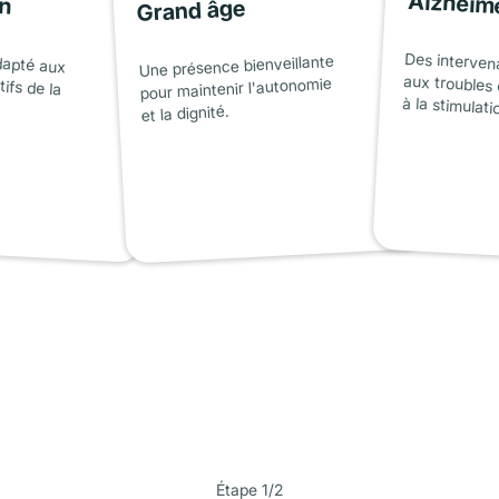
on
Alzheim
Grand âge
dapté aux
tifs de la
Des interven
aux troubles 
Une présence bienveillante
pour maintenir l'autonomie
à la stimulati
et la dignité.
Étape 1/2