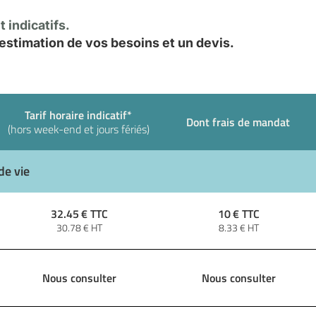
 indicatifs.
stimation de vos besoins et un devis.
Tarif horaire indicatif*
Dont frais de mandat
(hors week-end et jours fériés)
de vie
32.45
€ TTC
10
€ TTC
30.78
€ HT
8.33
€ HT
Nous consulter
Nous consulter