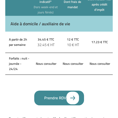
indicatif*
Dont frais de
après crédit
(hors week-end et
mandat
d'impôt
jours fériés)
Aide à domicile / auxiliaire de vie
A partir de 2h
34.45
€ TTC
12
€ TTC
17.23
€ TTC
32.45
€ HT
10
€ HT
par semaine
Forfaits : nuit -
journée -
Nous consulter
Nous consulter
Nous consulter
24/24
Prendre RDV