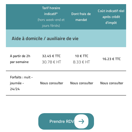
Tarif horaire
Coût indicatif réel
indicatif*
Dont frais de
après crédit
(hors week-end et
mandat
d'impôt
jours fériés)
Aide à domicile / auxiliaire de vie
A partir de 2h
32.45
€ TTC
10
€ TTC
16.23
€ TTC
30.78
€ HT
8.33
€ HT
par semaine
Forfaits : nuit -
journée -
Nous consulter
Nous consulter
Nous consulter
24/24
Prendre RDV